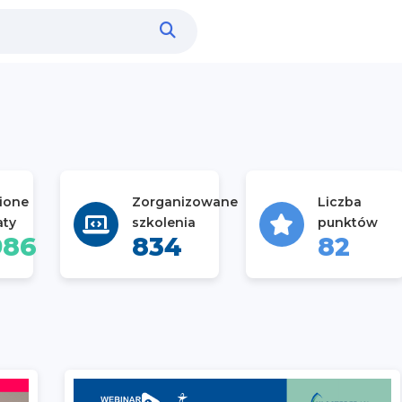
ione
Zorganizowane
Liczba
aty
szkolenia
punktów
986
834
82