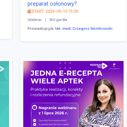
preparat osłonowy?
START: 2026-09-10 19:00
Webinar
Ból gardła
Prowadzący/a:
lek. med. Grzegorz Słomkowski