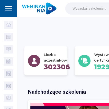
Liczba
Wystaw
uczestników
certyfik
302306
192
Nadchodzące szkolenia