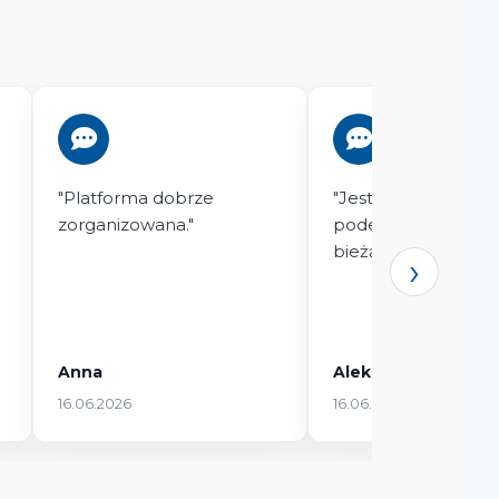
"Platforma dobrze
"Jest przydatna do 
zorganizowana."
podejmuje tematy 
bieżąco."
›
Anna
Aleksandra
16.06.2026
16.06.2026