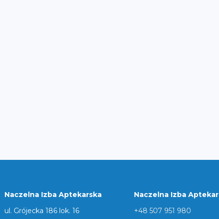
Naczelna Izba Aptekarska
Naczelna Izba Apteka
ul. Grójecka 186 lok. 16
+48 507 951 980